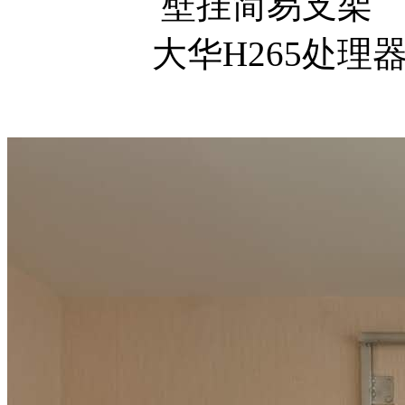
壁挂简易支架
大华H265处理