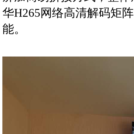
华H265网络高清解码矩
能。