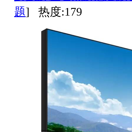
题
] 热度:179